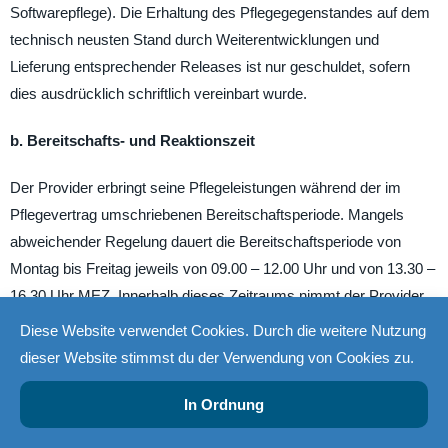
Softwarepflege). Die Erhaltung des Pflegegegenstandes auf dem
technisch neusten Stand durch Weiterentwicklungen und
Lieferung entsprechender Releases ist nur geschuldet, sofern
dies ausdrücklich schriftlich vereinbart wurde.
b. Bereitschafts- und Reaktionszeit
Der Provider erbringt seine Pflegeleistungen während der im
Pflegevertrag umschriebenen Bereitschaftsperiode. Mangels
abweichender Regelung dauert die Bereitschaftsperiode von
Montag bis Freitag jeweils von 09.00 – 12.00 Uhr und von 13.30 –
16.30 Uhr MEZ. Innerhalb dieses Zeitraums nimmt der Provider
Störungsmeldungen entgegen und führt Pflegearbeiten aus. Als
Diese Website verwendet Cookies. Durch die weitere Nutzung
im Pflegevertrag definierte Reaktionszeit gilt der Zeitraum
dieser Website stimmst du der Verwendung von Cookies zu.
zwischen Eingang der Störungsmeldung beim festgelegten SPoC
(Single Point of Contact) bis eine erste Antwort mittels Telefon
In Ordnung
oder E-Mail an den Kunden erfolgt. Sonn- und Feiertage (wie