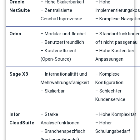
Oracle
– Hohe Skalierbarkeit
– Hohe
NetSuite
– Zentralisierte
Implementierungskos
Geschäftsprozesse
– Komplexe Navigati
Odoo
– Modular und flexibel
– Standardfunktione
– Benutzerfreundlich
oft nicht passgenau
– Kosteneffizient
– Hohe Kosten bei
(Open-Source)
Anpassungen
Sage X3
– Internationalität und
– Komplexe
Mehrwährungsfähigkeit
Konfiguration
– Skalierbar
– Schlechter
Kundenservice
Infor
– Starke
– Hohe Komplexität
CloudSuite
Analysefunktionen
– Hoher
– Branchenspezifisch
Schulungsbedarf
(Fertigung/Handel)