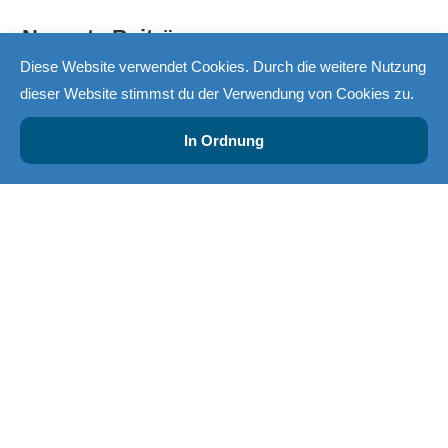
Neueste Beiträge
Diese Website verwendet Cookies. Durch die weitere Nutzung
Business Central vs. SAP
dieser Website stimmst du der Verwendung von Cookies zu.
Business Central Release 28 (Wave 1 2026)
In Ordnung
ERP-Trends 2026
ERP oder CRM – oder beides?
Dynamics 365 & Power Platform – die perfekte Symbiose für
die KMU-Digitalisierung
Letzte Kommentare
Yves Wunderlin
Buchungstexte nachträglich ändern
zu
Buchungstexte nachträglich ändern
Esra
zu